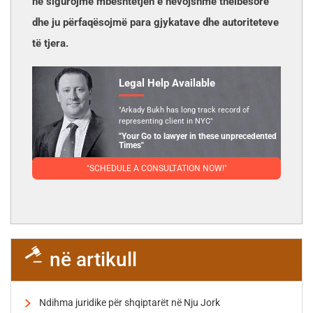
ne sigurojmë mbështetjen e nevojshme thelbësore
dhe ju përfaqësojmë para gjykatave dhe autoriteteve
të tjera.
Legal Help Available
"Arkady Bukh has long track record of
representing client in NYC"
"Your Go to lawyer in these unprecedented
Times"
"SCHEDULE A CONSULTATION NOW!"
në artikull
Ndihma juridike për shqiptarët në Nju Jork