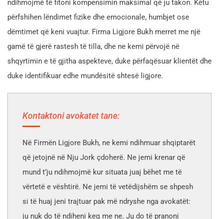
ndihmojmë të fitoni kompensimin maksimal që ju takon. Këtu
përfshihen lëndimet fizike dhe emocionale, humbjet ose
dëmtimet që keni vuajtur. Firma Ligjore Bukh merret me një
gamë të gjerë rastesh të tilla, dhe ne kemi përvojë në
shqyrtimin e të gjitha aspekteve, duke përfaqësuar klientët dhe
duke identifikuar edhe mundësitë shtesë ligjore.
Kontaktoni avokatet tane:
Në Firmën Ligjore Bukh, ne kemi ndihmuar shqiptarët
që jetojnë në Nju Jork çdoherë. Ne jemi krenar që
mund t’ju ndihmojmë kur situata juaj bëhet me të
vërtetë e vështirë. Ne jemi të vetëdijshëm se shpesh
si të huaj jeni trajtuar pak më ndryshe nga avokatët:
ju nuk do të ndiheni keq me ne. Ju do të pranoni