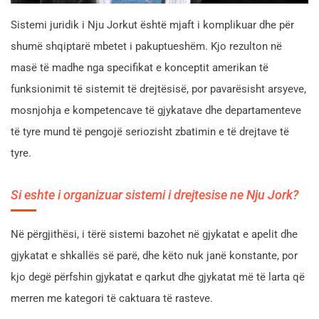
Sistemi juridik i Nju Jorkut është mjaft i komplikuar dhe për
shumë shqiptarë mbetet i pakuptueshëm. Kjo rezulton në
masë të madhe nga specifikat e konceptit amerikan të
funksionimit të sistemit të drejtësisë, por pavarësisht arsyeve,
mosnjohja e kompetencave të gjykatave dhe departamenteve
të tyre mund të pengojë seriozisht zbatimin e të drejtave të
tyre.
Si eshte i organizuar sistemi i drejtesise ne Nju Jork?
Në përgjithësi, i tërë sistemi bazohet në gjykatat e apelit dhe
gjykatat e shkallës së parë, dhe këto nuk janë konstante, por
kjo degë përfshin gjykatat e qarkut dhe gjykatat më të larta që
merren me kategori të caktuara të rasteve.