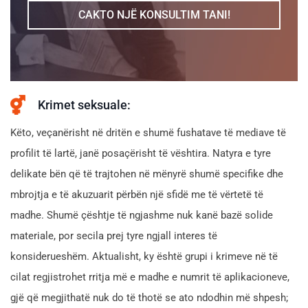
CAKTO NJË KONSULTIM TANI!
Krimet seksuale:
Këto, veçanërisht në dritën e shumë fushatave të mediave të
profilit të lartë, janë posaçërisht të vështira. Natyra e tyre
delikate bën që të trajtohen në mënyrë shumë specifike dhe
mbrojtja e të akuzuarit përbën një sfidë me të vërtetë të
madhe. Shumë çështje të ngjashme nuk kanë bazë solide
materiale, por secila prej tyre ngjall interes të
konsiderueshëm. Aktualisht, ky është grupi i krimeve në të
cilat regjistrohet rritja më e madhe e numrit të aplikacioneve,
gjë që megjithatë nuk do të thotë se ato ndodhin më shpesh;