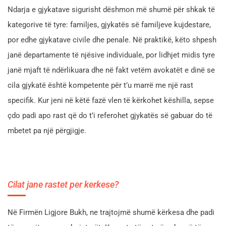
Ndarja e gjykatave sigurisht dëshmon më shumë për shkak të
kategorive të tyre: familjes, gjykatës së familjeve kujdestare,
por edhe gjykatave civile dhe penale. Në praktikë, këto shpesh
janë departamente të njësive individuale, por lidhjet midis tyre
janë mjaft të ndërlikuara dhe në fakt vetëm avokatët e dinë se
cila gjykatë është kompetente për t’u marrë me një rast
specifik. Kur jeni në këtë fazë vlen të kërkohet këshilla, sepse
çdo padi apo rast që do t’i referohet gjykatës së gabuar do të
mbetet pa një përgjigje.
Cilat jane rastet per kerkese?
Në Firmën Ligjore Bukh, ne trajtojmë shumë kërkesa dhe padi