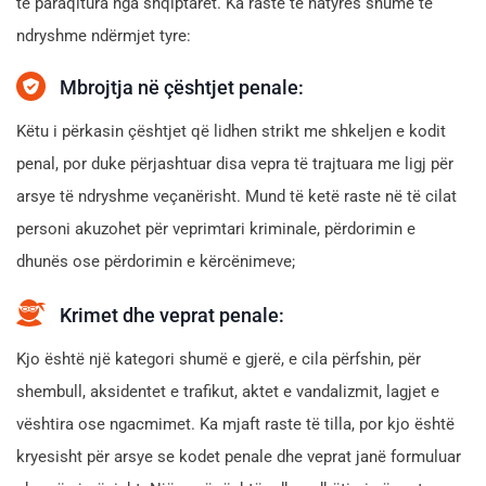
të paraqitura nga shqiptarët. Ka raste të natyrës shumë të
ndryshme ndërmjet tyre:
Mbrojtja në çështjet penale:
Këtu i përkasin çështjet që lidhen strikt me shkeljen e kodit
penal, por duke përjashtuar disa vepra të trajtuara me ligj për
arsye të ndryshme veçanërisht. Mund të ketë raste në të cilat
personi akuzohet për veprimtari kriminale, përdorimin e
dhunës ose përdorimin e kërcënimeve;
Krimet dhe veprat penale:
Kjo është një kategori shumë e gjerë, e cila përfshin, për
shembull, aksidentet e trafikut, aktet e vandalizmit, lagjet e
vështira ose ngacmimet. Ka mjaft raste të tilla, por kjo është
kryesisht për arsye se kodet penale dhe veprat janë formuluar