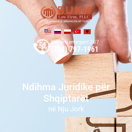
Shërbimi emergjent 24/7
(718) 797-1961
Ndihma Juridike për
Shqiptarët
në Nju Jork