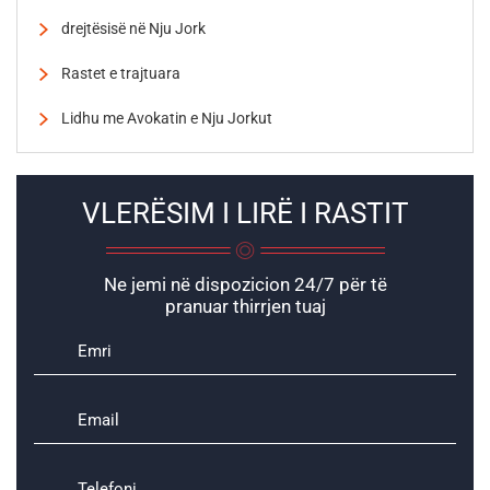
drejtësisë në Nju Jork
Rastet e trajtuara
Lidhu me Avokatin e Nju Jorkut
VLERËSIM I LIRË I RASTIT
Ne jemi në dispozicion 24/7 për të
pranuar thirrjen tuaj