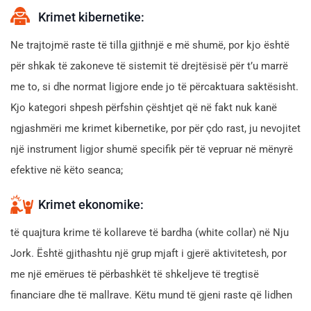
Krimet kibernetike:
Ne trajtojmë raste të tilla gjithnjë e më shumë, por kjo është
për shkak të zakoneve të sistemit të drejtësisë për t’u marrë
me to, si dhe normat ligjore ende jo të përcaktuara saktësisht.
Kjo kategori shpesh përfshin çështjet që në fakt nuk kanë
ngjashmëri me krimet kibernetike, por për çdo rast, ju nevojitet
një instrument ligjor shumë specifik për të vepruar në mënyrë
efektive në këto seanca;
Krimet ekonomike:
të quajtura krime të kollareve të bardha (white collar) në Nju
Jork. Është gjithashtu një grup mjaft i gjerë aktivitetesh, por
me një emërues të përbashkët të shkeljeve të tregtisë
financiare dhe të mallrave. Këtu mund të gjeni raste që lidhen