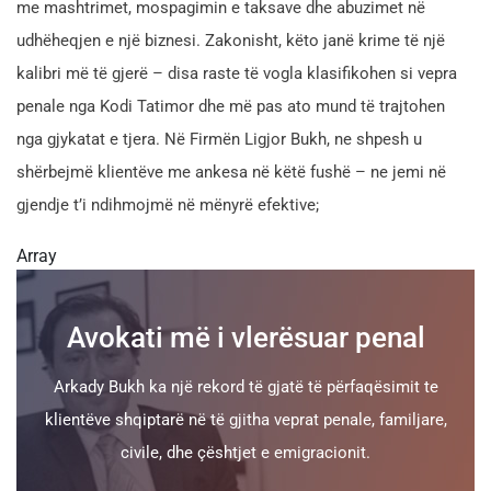
me mashtrimet, mospagimin e taksave dhe abuzimet në
udhëheqjen e një biznesi. Zakonisht, këto janë krime të një
kalibri më të gjerë – disa raste të vogla klasifikohen si vepra
penale nga Kodi Tatimor dhe më pas ato mund të trajtohen
nga gjykatat e tjera. Në Firmën Ligjor Bukh, ne shpesh u
shërbejmë klientëve me ankesa në këtë fushë – ne jemi në
gjendje t’i ndihmojmë në mënyrë efektive;
Array
Avokati më i vlerësuar penal
Arkady Bukh ka një rekord të gjatë të përfaqësimit
te
klientëve shqiptarë në të gjitha veprat penale, familjare,
civile, dhe çështjet e emigracionit.