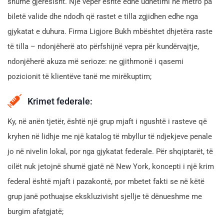
shumë gjerësisht. Një vepër është edhe udhëtimi në metro pa
biletë valide dhe ndodh që rastet e tilla zgjidhen edhe nga
gjykatat e duhura. Firma Ligjore Bukh mbështet dhjetëra raste
të tilla – ndonjëherë ato përfshijnë vepra për kundërvajtje,
ndonjëherë akuza më serioze: ne gjithmonë i qasemi
pozicionit të klientëve tanë me mirëkuptim;
Krimet federale:
Ky, në anën tjetër, është një grup mjaft i ngushtë i rasteve që
kryhen në lidhje me një katalog të mbyllur të ndjekjeve penale
jo në nivelin lokal, por nga gjykatat federale. Për shqiptarët, të
cilët nuk jetojnë shumë gjatë në New York, koncepti i një krim
federal është mjaft i pazakontë, por mbetet fakti se në këtë
grup janë pothuajse ekskluzivisht sjellje të dënueshme me
burgim afatgjatë;