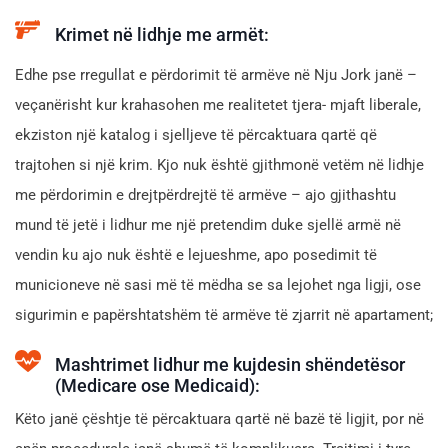
Krimet në lidhje me armët:
Edhe pse rregullat e përdorimit të armëve në Nju Jork janë –
veçanërisht kur krahasohen me realitetet tjera- mjaft liberale,
ekziston një katalog i sjelljeve të përcaktuara qartë që
trajtohen si një krim. Kjo nuk është gjithmonë vetëm në lidhje
me përdorimin e drejtpërdrejtë të armëve – ajo gjithashtu
mund të jetë i lidhur me një pretendim duke sjellë armë në
vendin ku ajo nuk është e lejueshme, apo posedimit të
municioneve në sasi më të mëdha se sa lejohet nga ligji, ose
sigurimin e papërshtatshëm të armëve të zjarrit në apartament;
Mashtrimet lidhur me kujdesin shëndetësor
(Medicare ose Medicaid):
Këto janë çështje të përcaktuara qartë në bazë të ligjit, por në