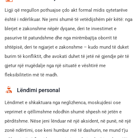
Ligji që rregullon pothuajse çdo akt formal midis qytetarëve
është i ndërlikuar. Ne jemi shumë të vetëdijshëm për këtë: nga
blerjet e zakonshme nëpër dyqane, deri te investimet e
pasurive të patundshme dhe nga mirëmbajtja oborrit të
shtëpisë, deri te ngjarjet e zakonshme – kudo mund të duket
burim të konfliktit, dhe avokati duhet të jetë në gjendje për të
gjetur një rrugëdalje nga një situatë e vështirë me
fleksibilitetin më të madh.
Lëndimi personal
Lëndimet e shkaktuara nga neglizhenca, moskujdesi ose
veprimet e qëllimshme ndodhin shumë shpesh në jetën e
përditshme. Nëse jeni lënduar në një aksident, në punë, në një
zonë ndërtimi, ose keni humbur më të dashurin, ne mund t’ju