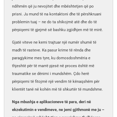
ndihmën që ju nevojitet dhe mbështetjen që po
prisni. Ju mund të na kontaktoni dhe të përshkruani
problemin tuaj – ne do ta shikojmë atë dhe do të
përpiqemi të gjejmë së bashku zgjidhjen më të mirë.
Gjatë viteve ne kemi trajtuar një numër shumë të
madh të rasteve. Ka pasur krime të rënda dhe
paragjykime mes tyre, ku domosdoshmëria e
thjeshtë për të marrë pjesë në proces është më
traumatike se dënimi i mundshëm. Çdo herë
përpiqemi të fitojmë një vendim të kënaqshëm për
klientët tanë në kohën më të shkurtër të mundshme.
Nga mbushja e aplikacioneve të para, deri në
ekzekutimin e vendimeve, ne jemi gjithmonë me ju –