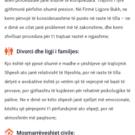
anën procedurale janë shumë të komplikuara. Trajtimi i tyre
gjithmonë përfshin shumë presion. Në Firmë Ligjore Bukh, ne
kemi përvojë të konsiderueshme të punës në raste të tilla – ne
e dimë se cilat janë problemet më të zakonshme, dhe kemi
zhvilluar procedura për t’i trajtuar rastet e ngjashme;
Divorci dhe ligji i familjes:
Kjo është një pjesë shumë e madhe e çështjeve që trajtojmë.
Shpesh ato janë relativisht të thjeshta, por në raste të tilla
detyrë e avokatëve është jo vetëm që të veprojnë në bazë të
provave, por gjithashtu të kujdesen për rehatinë psikologjike të
palëve. Ne e dimë se këto shpesh janë sjelljet më emocionale,
kështu që përpiqemi t’i përfundojmë ato shpejt, por në
atmosferën më paqësore;
Mosmarrëveshjet civile: